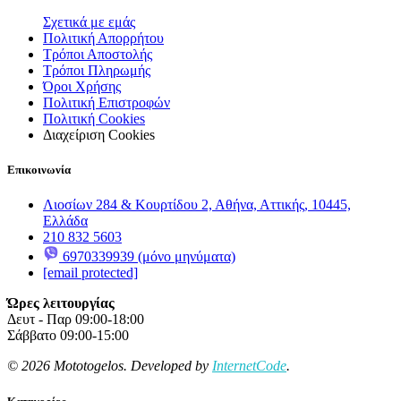
Σχετικά με εμάς
Πολιτική Απορρήτου
Τρόποι Αποστολής
Τρόποι Πληρωμής
Όροι Χρήσης
Πολιτική Επιστροφών
Πολιτική Cookies
Διαχείριση Cookies
Επικοινωνία
Λιοσίων 284 & Κουρτίδου 2, Αθήνα, Αττικής, 10445,
Ελλάδα
210 832 5603
6970339939 (μόνο μηνύματα)
[email protected]
Ώρες λειτουργίας
Δευτ - Παρ 09:00-18:00
Σάββατο 09:00-15:00
© 2026 Mototogelos. Developed by
InternetCode
.