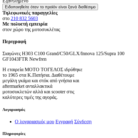
Εξαντλημένο
Ειδοποιηθείτε όταν το προϊόν είναι ξανά διαθέσιμο
Τηλεφωνικές παραγγελίες
στο
210 832 5603
Με πολυετή εμπειρία
στον χώρο της μοτοσυκλέτας
Περιγραφή
Σιαγώνες H303 C100 Grand/C50/GLX/Innova 125/Supra 100
GF1043FTR Newfren
Η εταιρεία ΜΟΤΟ ΤΟΓΕΛΟΣ ιδρύθηκε
το 1965 στα Κ.Πατήσια. Διαθέτουμε
μεγάλη γκάμα και στόκ από γνήσια και
aftermarket ανταλλακτικά
μοτοσυκλετών αλλά και scooter στις
καλύτερες τιμές της αγοράς.
Λογαριασμός
Ο λογαριασμός μου
Εγγραφή
Σύνδεση
Πληροφορίες