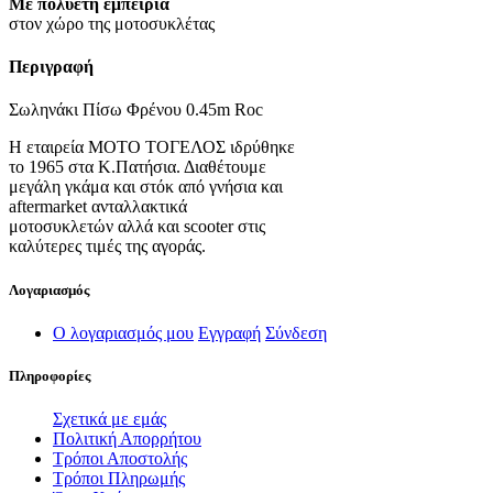
Με πολυετή εμπειρία
στον χώρο της μοτοσυκλέτας
Περιγραφή
Σωληνάκι Πίσω Φρένου 0.45m Roc
Η εταιρεία ΜΟΤΟ ΤΟΓΕΛΟΣ ιδρύθηκε
το 1965 στα Κ.Πατήσια. Διαθέτουμε
μεγάλη γκάμα και στόκ από γνήσια και
aftermarket ανταλλακτικά
μοτοσυκλετών αλλά και scooter στις
καλύτερες τιμές της αγοράς.
Λογαριασμός
Ο λογαριασμός μου
Εγγραφή
Σύνδεση
Πληροφορίες
Σχετικά με εμάς
Πολιτική Απορρήτου
Τρόποι Αποστολής
Τρόποι Πληρωμής