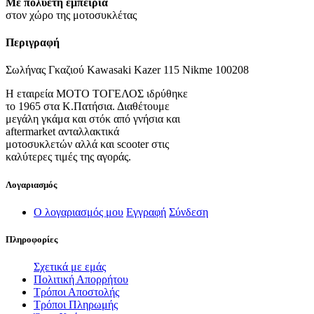
Με πολυετή εμπειρία
στον χώρο της μοτοσυκλέτας
Περιγραφή
Σωλήνας Γκαζιού Kawasaki Kazer 115 Nikme 100208
Η εταιρεία ΜΟΤΟ ΤΟΓΕΛΟΣ ιδρύθηκε
το 1965 στα Κ.Πατήσια. Διαθέτουμε
μεγάλη γκάμα και στόκ από γνήσια και
aftermarket ανταλλακτικά
μοτοσυκλετών αλλά και scooter στις
καλύτερες τιμές της αγοράς.
Λογαριασμός
Ο λογαριασμός μου
Εγγραφή
Σύνδεση
Πληροφορίες
Σχετικά με εμάς
Πολιτική Απορρήτου
Τρόποι Αποστολής
Τρόποι Πληρωμής