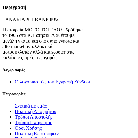
Περιγραφή
ΤΑΚΑΚΙΑ X-BRAKE 80/2
Η εταιρεία ΜΟΤΟ ΤΟΓΕΛΟΣ ιδρύθηκε
το 1965 στα Κ.Πατήσια. Διαθέτουμε
μεγάλη γκάμα και στόκ από γνήσια και
aftermarket ανταλλακτικά
μοτοσυκλετών αλλά και scooter στις
καλύτερες τιμές της αγοράς.
Λογαριασμός
Ο λογαριασμός μου
Εγγραφή
Σύνδεση
Πληροφορίες
Σχετικά με εμάς
Πολιτική Απορρήτου
Τρόποι Αποστολής
Τρόποι Πληρωμής
Όροι Χρήσης
Πολιτική Επιστροφών