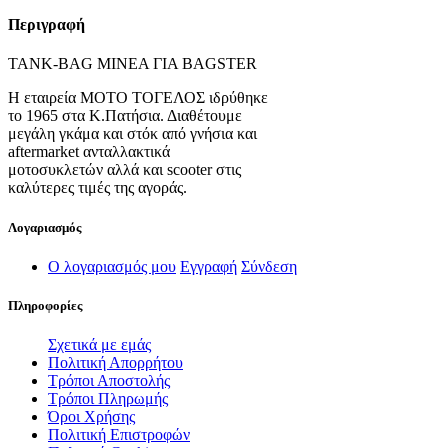
Περιγραφή
TANK-BAG MINEA ΓΙΑ BAGSTER
Η εταιρεία ΜΟΤΟ ΤΟΓΕΛΟΣ ιδρύθηκε
το 1965 στα Κ.Πατήσια. Διαθέτουμε
μεγάλη γκάμα και στόκ από γνήσια και
aftermarket ανταλλακτικά
μοτοσυκλετών αλλά και scooter στις
καλύτερες τιμές της αγοράς.
Λογαριασμός
Ο λογαριασμός μου
Εγγραφή
Σύνδεση
Πληροφορίες
Σχετικά με εμάς
Πολιτική Απορρήτου
Τρόποι Αποστολής
Τρόποι Πληρωμής
Όροι Χρήσης
Πολιτική Επιστροφών