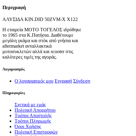
Περιγραφή
ΑΛΥΣΙΔΑ ΚΙΝ.DID 50ZVM-Χ X122
Η εταιρεία ΜΟΤΟ ΤΟΓΕΛΟΣ ιδρύθηκε
το 1965 στα Κ.Πατήσια. Διαθέτουμε
μεγάλη γκάμα και στόκ από γνήσια και
aftermarket ανταλλακτικά
μοτοσυκλετών αλλά και scooter στις
καλύτερες τιμές της αγοράς.
Λογαριασμός
Ο λογαριασμός μου
Εγγραφή
Σύνδεση
Πληροφορίες
Σχετικά με εμάς
Πολιτική Απορρήτου
Τρόποι Αποστολής
Τρόποι Πληρωμής
Όροι Χρήσης
Πολιτική Επιστροφών