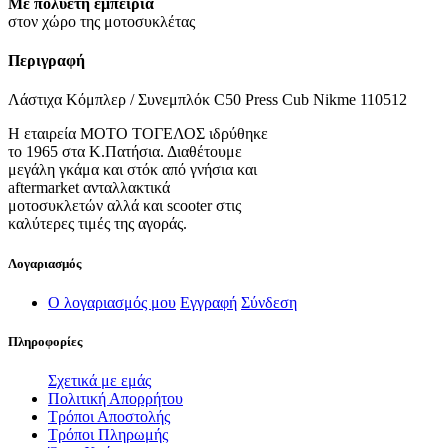
Με πολυετή εμπειρία
στον χώρο της μοτοσυκλέτας
Περιγραφή
Λάστιχα Κόμπλερ / Συνεμπλόκ C50 Press Cub Nikme 110512
Η εταιρεία ΜΟΤΟ ΤΟΓΕΛΟΣ ιδρύθηκε
το 1965 στα Κ.Πατήσια. Διαθέτουμε
μεγάλη γκάμα και στόκ από γνήσια και
aftermarket ανταλλακτικά
μοτοσυκλετών αλλά και scooter στις
καλύτερες τιμές της αγοράς.
Λογαριασμός
Ο λογαριασμός μου
Εγγραφή
Σύνδεση
Πληροφορίες
Σχετικά με εμάς
Πολιτική Απορρήτου
Τρόποι Αποστολής
Τρόποι Πληρωμής