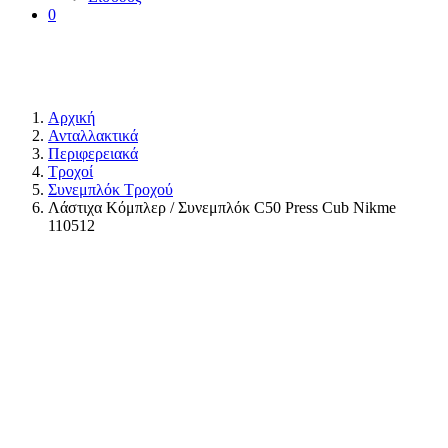
0
Αρχική
Ανταλλακτικά
Περιφερειακά
Τροχοί
Συνεμπλόκ Τροχού
Λάστιχα Κόμπλερ / Συνεμπλόκ C50 Press Cub Nikme
110512