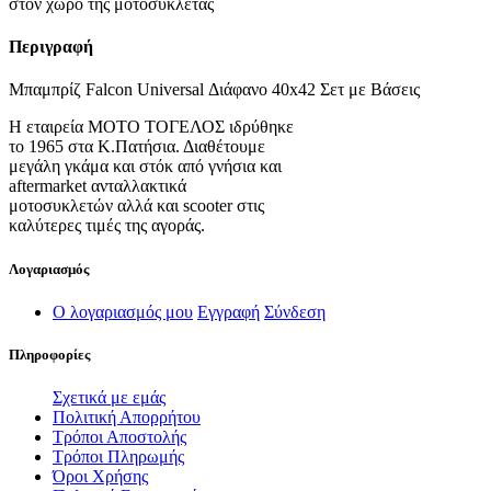
στον χώρο της μοτοσυκλέτας
Περιγραφή
Μπαμπρίζ Falcon Universal Διάφανο 40x42 Σετ με Βάσεις
Η εταιρεία ΜΟΤΟ ΤΟΓΕΛΟΣ ιδρύθηκε
το 1965 στα Κ.Πατήσια. Διαθέτουμε
μεγάλη γκάμα και στόκ από γνήσια και
aftermarket ανταλλακτικά
μοτοσυκλετών αλλά και scooter στις
καλύτερες τιμές της αγοράς.
Λογαριασμός
Ο λογαριασμός μου
Εγγραφή
Σύνδεση
Πληροφορίες
Σχετικά με εμάς
Πολιτική Απορρήτου
Τρόποι Αποστολής
Τρόποι Πληρωμής
Όροι Χρήσης